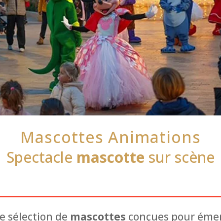
Mascottes Animations
Spectacle
mascotte
sur scène
 sélection de
mascottes
conçues pour émer