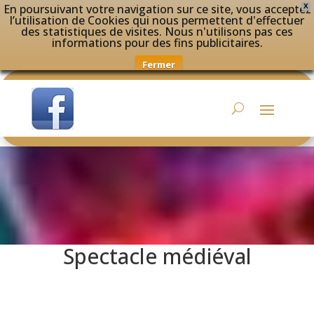
En poursuivant votre navigation sur ce site, vous acceptez
X
l’utilisation de Cookies qui nous permettent d'effectuer
des statistiques de visites. Nous n'utilisons pas ces
informations pour des fins publicitaires.
Fermer
Spectacle médiéval
Spectacle Danse de feu Musiciens Troubadours
Conteurs chevaliers jeux marionnettes
théatre médieval création de spectacle sur mesure
Spectacle médiéval