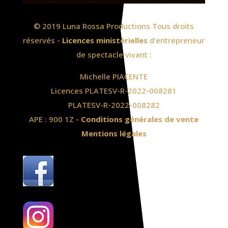
© 2019 Luna Rossa Productions Tous droits
réservés -
Licences ministérielles
d'entrepreneur
de spectacle vivant :
Michelle PIACENTE
Licences PLATESV-R-2022-008281
PLATESV-R-2022-008282
APE : 900 1Z -
Conditions générales de vente
Mentions légales