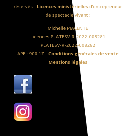
réservés -
Licences ministérielles
d'entrepreneur
de spectacle vivant :
Michelle PIACENTE
Licences PLATESV-R-2022-008281
PLATESV-R-2022-008282
APE : 900 1Z -
Conditions générales de vente
Mentions légales